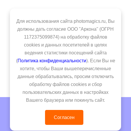
Альтернативный способ —
установка сертификатов Минцифры
Для использования сайта photomagics.ru, Вы
должны дать согласие ООО "Аркона" (ОГРН
Если вы привыкли работать в других
1172375099874) на обработку файлов
браузерах или возникли проблемы с работой
cookies и данных посетителей в целях
сайта, можно самостоятельно установить
ведения статистики посещений сайта
сертификаты в ваш браузер. Подробно на
(
Политика конфиденциальности
). Если Вы не
сайте госуслуги
https://www.gosuslugi.ru/crt
.
хотите, чтобы Ваши вышеперечисленные
данные обрабатывались, просим отключить
обработку файлов cookies и сбор
пользовательских данных в настройках
Вашего браузера или покинуть сайт.
© 2026 - Photomagics
Ценообразование
Оферта
Согласен
Политика конфиденциальности